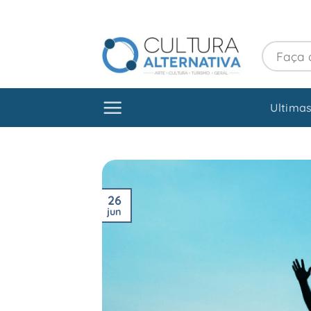
Skip
to
content
Ultimas
26
jun