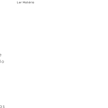
Ler Matéria
e
do
a
as