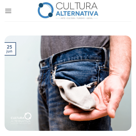
Skip
to
content
25
jun