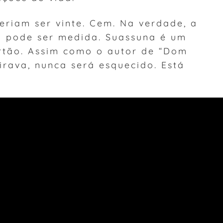
eriam ser vinte. Cem. Na verdade, a
o pode ser medida. Suassuna é um
ertão. Assim como o autor de “Dom
irava, nunca será esquecido. Está