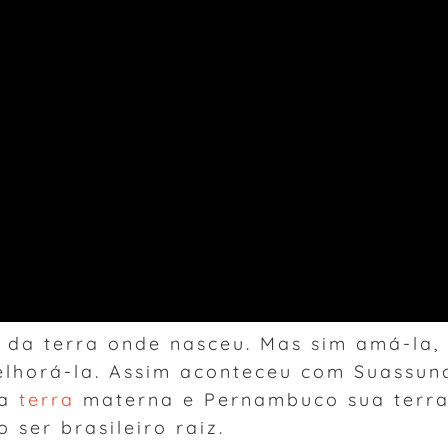
 da terra onde nasceu. Mas sim amá-la,
elhorá-la. Assim aconteceu com Suassun
ua
terra
materna e Pernambuco sua terr
 ser brasileiro raiz.