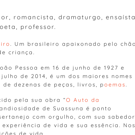
itor, romancista, dramaturgo, ensaísta
oeta, professor.
eiro
. Um brasileiro apaixonado pelo chã
de criança.
oão Pessoa em 16 de junho de 1927 e
 julho de 2014, é um dos maiores nomes
r de dezenas de peças, livros, p
oemas
.
ido pela sua obra “
O Auto da
randiosidade de Suassuna é ponto
 sertanejo com orgulho, com sua sabedor
 experiência de vida e sua essência. No
ições de vida.