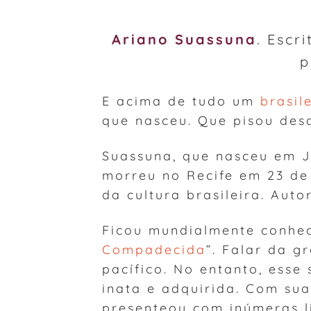
Ariano Suassuna
. Escr
p
E acima de tudo um
brasil
que nasceu. Que pisou des
Suassuna, que nasceu em J
morreu no Recife em 23 de
da cultura brasileira. Auto
Ficou mundialmente conhec
Compadecida
”. Falar da g
pacífico. No entanto, esse
inata e adquirida. Com sua
presenteou com inúmeras l