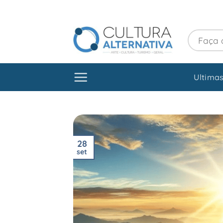
Skip
to
content
Ultimas
28
set