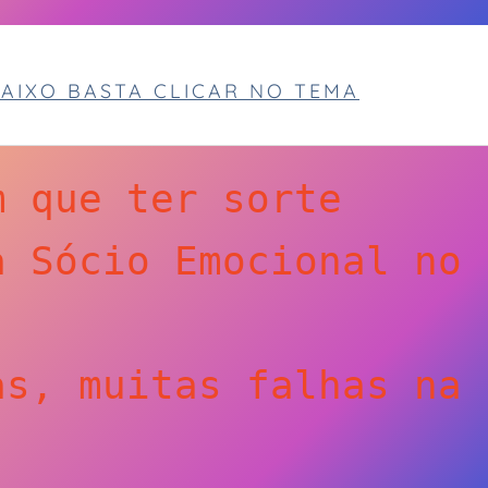
AIXO BASTA CLICAR NO TEMA
m que ter sorte
 Sócio Emocional no 
s, muitas falhas na 