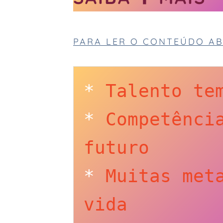
PARA LER O CONTEÚDO AB
* 
Talento te
* 
Competência
futuro
* 
Muitas meta
vida