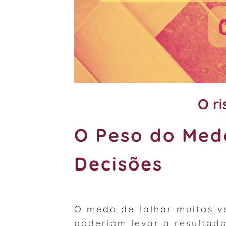
O r
O Peso do Med
Decisões
O medo de falhar muitas v
poderiam levar a resultado