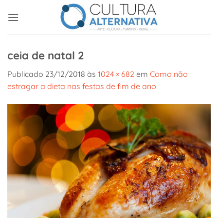
Skip
to
content
ceia de natal 2
Publicado
23/12/2018
às
1024 × 682
em
Como não
estragar a dieta nas festas de fim de ano