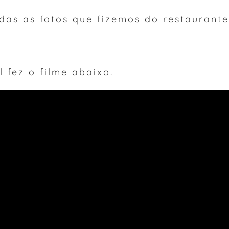
das as fotos que fizemos do restaurante
 fez o filme abaixo.