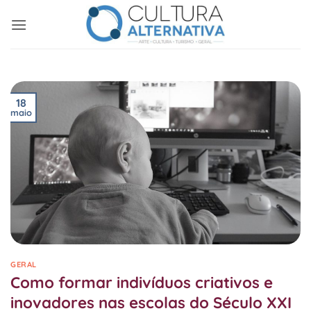
Skip
to
content
18
maio
GERAL
Como formar indivíduos criativos e
inovadores nas escolas do Século XXI