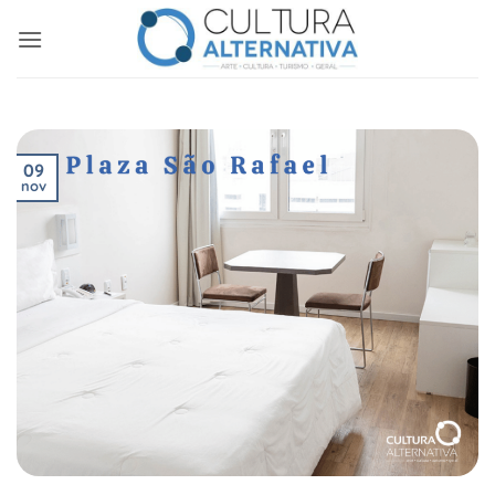
Skip
to
content
09
nov