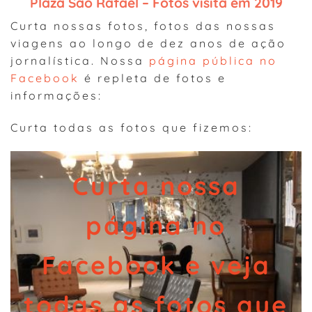
Plaza São Rafael – Fotos
visita em 2019
Curta nossas fotos, fotos das nossas
viagens ao longo de dez anos de ação
jornalística. Nossa
página pública no
Facebook
é repleta de fotos e
informações:
Curta todas as fotos que fizemos:
Curta nossa
página no
Facebook e veja
todas as fotos que