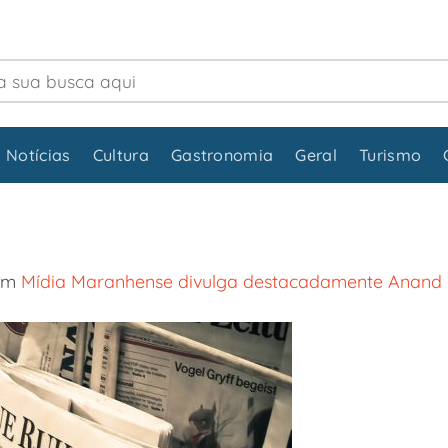
 Notícias
Cultura
Gastronomia
Geral
Turismo
em
Mídia Maranhense divulga destacadamente Anand