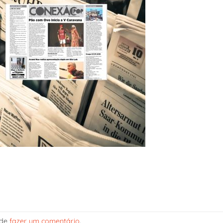
ode
fazer um comentário
.