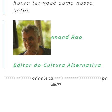
honra ter você como nosso
leitor.
Anand Rao
Editor do Cultura Alternativa
????? ?? ????? d? ?música ??? ? ??????? ??????????? p?
blic??