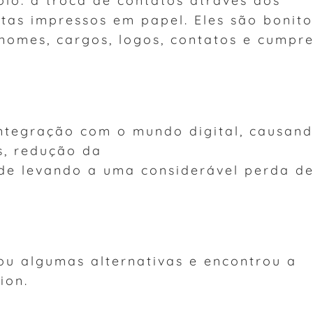
lo: a troca de contatos através dos
itas impressos em papel. Eles são bonito
omes, cargos, logos, contatos e cumpr
integração com o mundo digital, causan
s, redução da
ade levando a uma considerável perda d
ou algumas alternativas e encontrou a
ion.