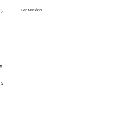
os
Ler Matéria
 e
os