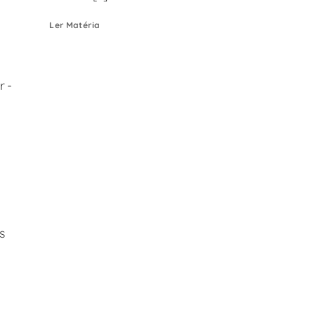
Ler Matéria
r-
s