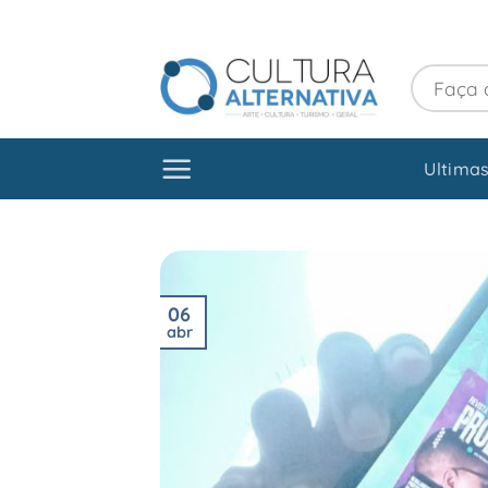
Skip
to
content
Ultimas
06
abr