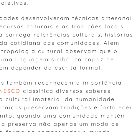
oletivas.
edades desenvolveram técnicas artesana
recursos naturais e às tradições locais.
 carrega referências culturais, história
vida cotidiana das comunidades. Além
ntropologia cultural observam que o
 uma linguagem simbólica capaz de
sem depender da escrita formal.
ais também reconhecem a importância
NESCO
classifica diversos saberes
o cultural imaterial da humanidade
écnicas preservam tradições e fortalece
rtanto, quando uma comunidade mantém
 ela preserva não apenas um modo de
a forma de compreender o mundo.