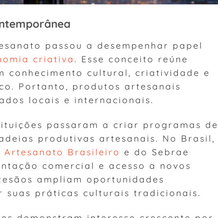
ontemporânea
tesanato passou a desempenhar papel
nomia criativa
. Esse conceito reúne
 conhecimento cultural, criatividade e
co. Portanto, produtos artesanais
os locais e internacionais.
tituições passaram a criar programas d
adeias produtivas artesanais. No Brasil,
o
Artesanato Brasileiro
e do Sebrae
entação comercial e acesso a novos
rtesãos ampliam oportunidades
uas práticas culturais tradicionais.
res demonstram interesse crescente por