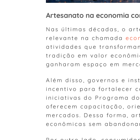
Artesanato na economia c
Nas últimas décadas, o ar
relevante na chamada
eco
atividades que transformam
tradição em valor econômi
ganharam espaço em mercad
Além disso, governos e ins
incentivo para fortalecer c
iniciativas do Programa d
oferecem capacitação, ori
mercados. Dessa forma, a
econômicas sem abandonar s
Por outro lado, consumido