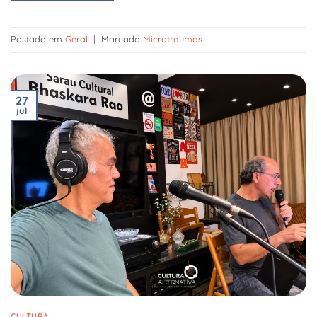
Postado em
Geral
|
Marcado
Microtraumas
27
jul
CULTURA