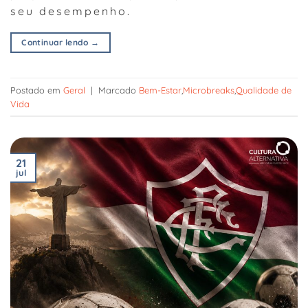
seu desempenho.
Continuar lendo
→
Postado em
Geral
|
Marcado
Bem-Estar
,
Microbreaks
,
Qualidade de
Vida
21
jul