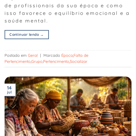
de profissionais da sua época e como
isso favorece o equilíbrio emocional e a
saúde mental.
Continuar lendo
→
Postado em
Geral
|
Marcado
Época
,
Falta de
Pertencimento
,
Grupo
,
Pertencimento
,
Socializar
14
jul