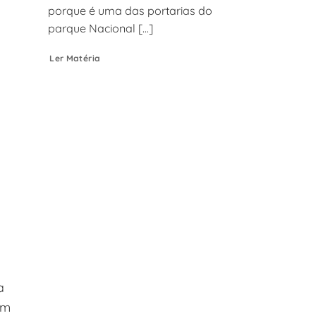
porque é uma das portarias do
parque Nacional [...]
Ler Matéria
a
a
am