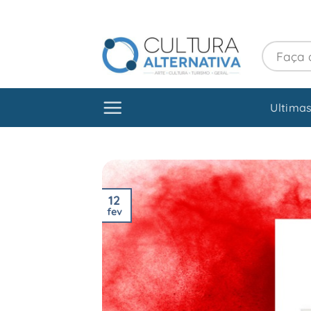
Skip
to
content
Ultimas
12
fev