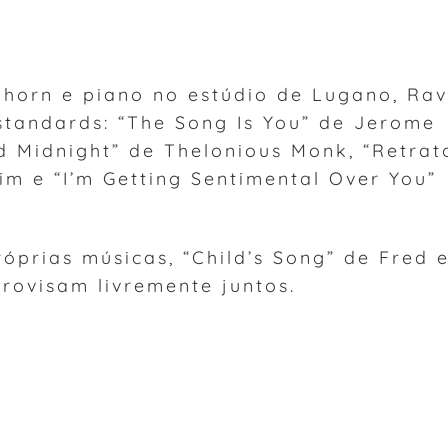
lhorn e piano no estúdio de Lugano, Ra
standards: “The Song Is You” de Jerome
d Midnight” de Thelonious Monk, “Retrat
m e “I’m Getting Sentimental Over You”
prias músicas, “Child’s Song” de Fred 
provisam livremente juntos.