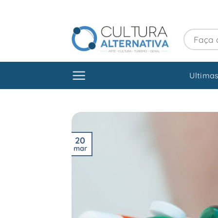
Skip
to
content
Ultimas
20
mar