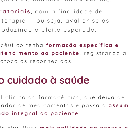
ratoriais
, com a finalidade de
erapia — ou seja, avaliar se os
oduzindo o efeito esperado.
acêutico tenha
formação específica e
atendimento ao paciente
, registrando a
otocolos reconhecidos.
o cuidado à saúde
l clínico do farmacêutico, que deixa de
sador de medicamentos e passa a
assum
do integral ao paciente
.
de significar
mais agilidade no acesso 