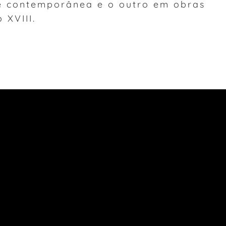
te contemporânea e o outro em obras
 XVIII.