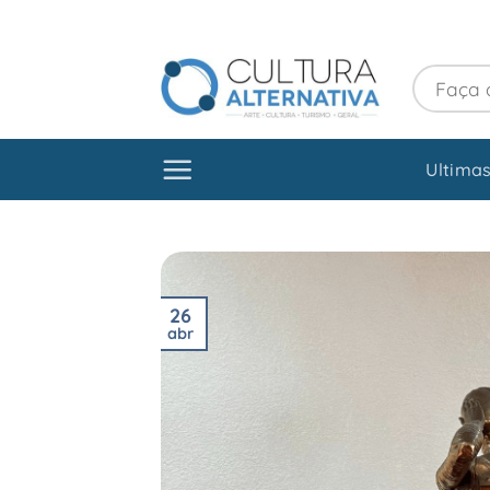
Skip
to
content
Ultimas
26
abr