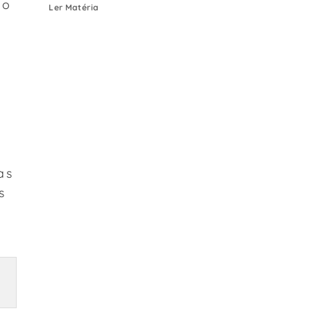
go
Ler Matéria
s
u
as
s