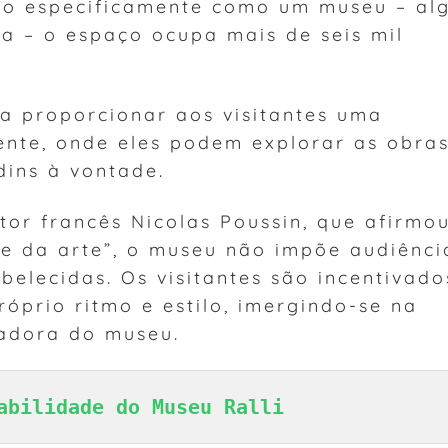
uído especificamente como um museu – al
a – o espaço ocupa mais de seis mil
ra proporcionar aos visitantes uma
ente, onde eles podem explorar as obra
rdins à vontade.
ntor francês Nicolas Poussin, que afirmo
de da arte”, o museu não impõe audiênci
belecidas. Os visitantes são incentivado
róprio ritmo e estilo, imergindo-se na
radora do museu.
abilidade do Museu Ralli