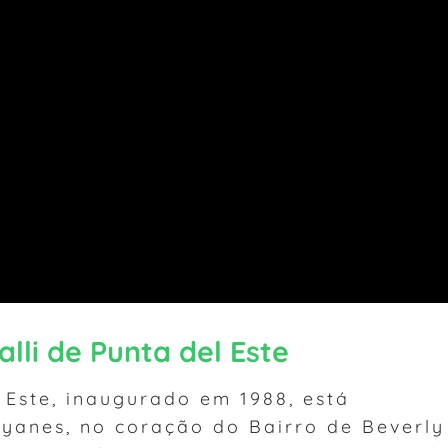
lli de Punta del Este
 Este, inaugurado em 1988, está
ayanes, no coração do Bairro de Beverly