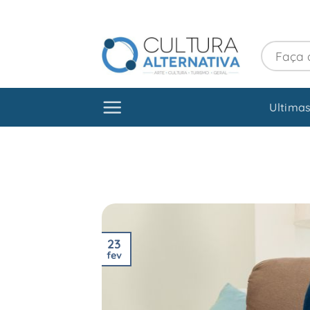
Skip
to
content
Ultimas
23
fev