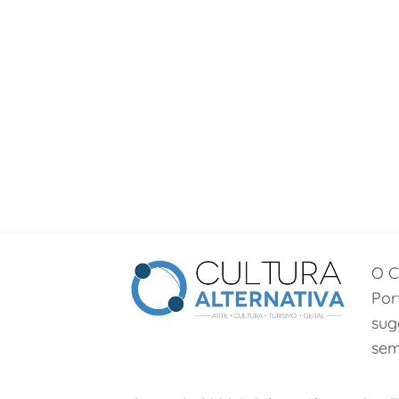
O C
Por
sug
sem