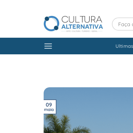
Skip
to
content
Ultimas
09
maio