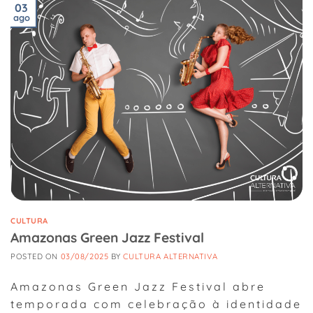
03
ago
CULTURA
Amazonas Green Jazz Festival
POSTED ON
03/08/2025
BY
CULTURA ALTERNATIVA
Amazonas Green Jazz Festival abre
temporada com celebração à identidade