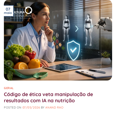
07
maio
GERAL
Código de ética veta manipulação de
resultados com IA na nutrição
POSTED ON
07/05/2026
BY
ANAND RAO