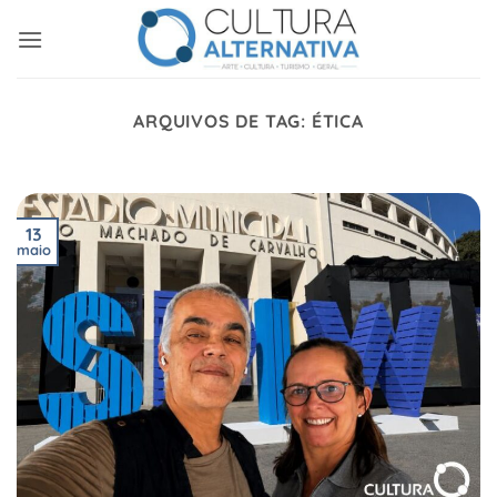
Skip
to
content
ARQUIVOS DE TAG:
ÉTICA
13
maio