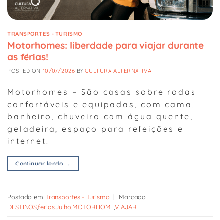
TRANSPORTES - TURISMO
Motorhomes: liberdade para viajar durante
as férias!
POSTED ON
10/07/2026
BY
CULTURA ALTERNATIVA
Motorhomes – São casas sobre rodas
confortáveis e equipadas, com cama,
banheiro, chuveiro com água quente,
geladeira, espaço para refeições e
internet.
Continuar lendo
→
Postado em
Transportes - Turismo
|
Marcado
DESTINOS
,
ferias
,
Julho
,
MOTORHOME
,
VIAJAR