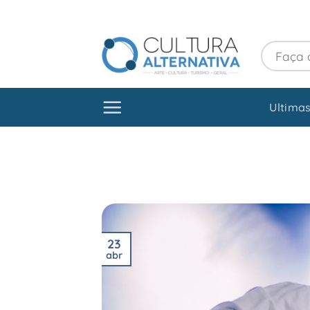
Skip
to
content
Ultimas
23
abr