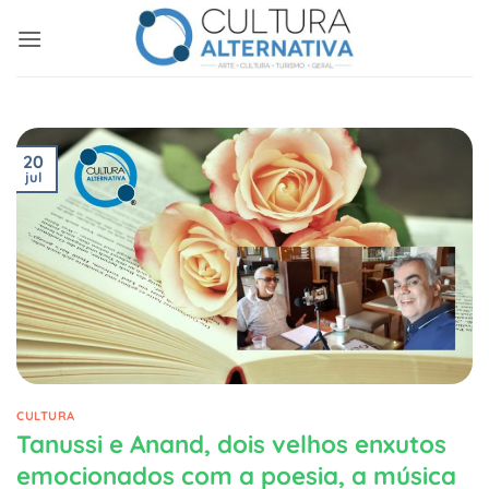
Skip
to
content
20
jul
CULTURA
Tanussi e Anand, dois velhos enxutos
emocionados com a poesia, a música