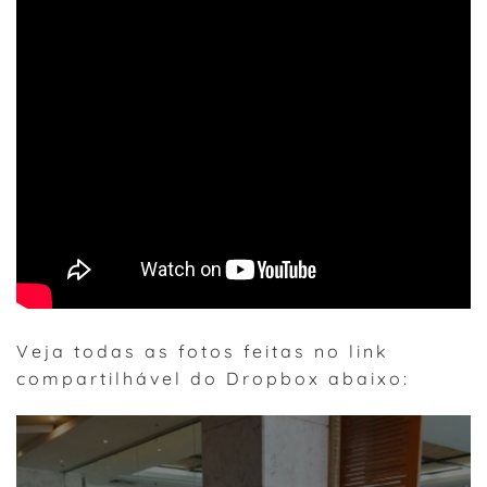
Veja todas as fotos feitas no link
compartilhável do Dropbox abaixo: