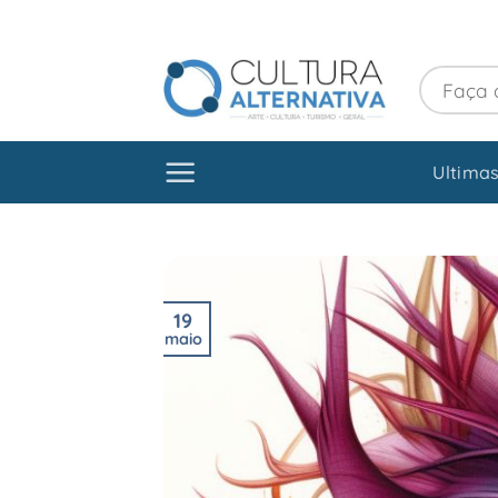
Skip
to
content
Ultimas
19
maio