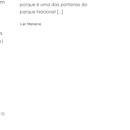
um
porque é uma das portarias do
parque Nacional [...]
Ler Matéria
s
al
co