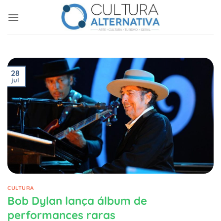
Skip
to
content
28
jul
CULTURA
Bob Dylan lança álbum de
performances raras