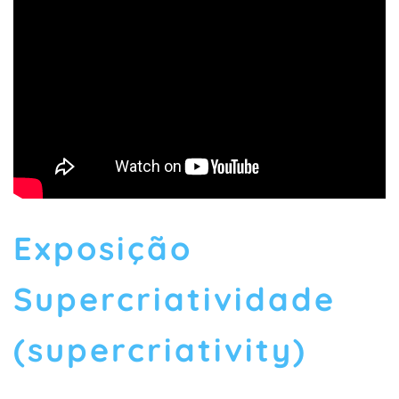
Exposição
Supercriatividade
(supercriativity)