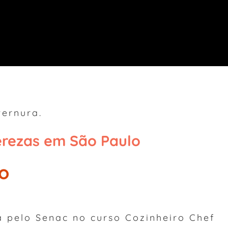
ternura.
erezas em São Paulo
o
a pelo Senac no curso Cozinheiro Chef