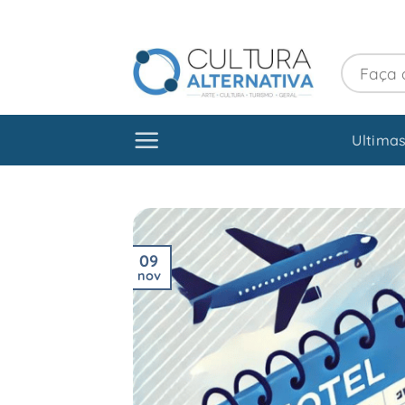
Skip
to
content
Ultimas
09
nov