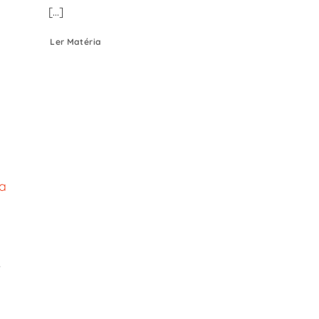
[...]
Ler Matéria
e
ta
e
e