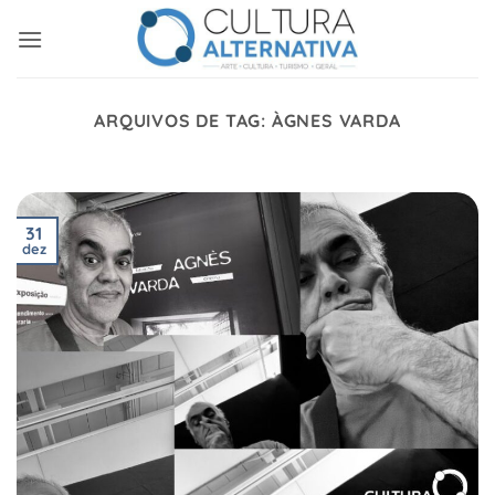
Skip
to
content
ARQUIVOS DE TAG:
ÀGNES VARDA
31
dez