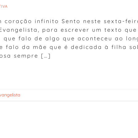
TIVA
coração infinito Sento neste sexta-feir
Evangelista, para escrever um texto que
á que falo de algo que aconteceu ao lon
e falo da mãe que é dedicada à filha so
osa sempre […]
vangelista