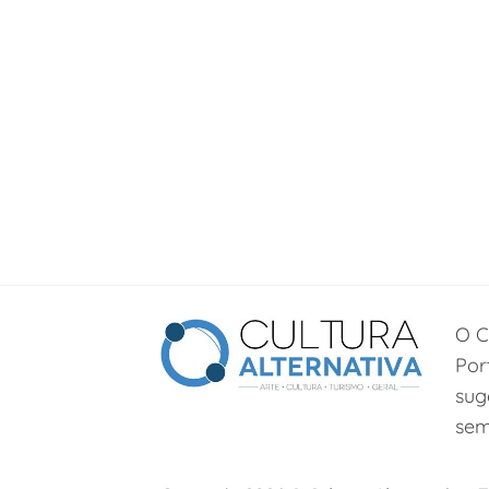
O C
Por
sug
sem