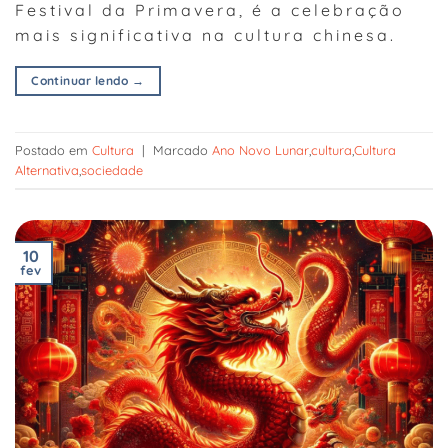
Festival da Primavera, é a celebração
mais significativa na cultura chinesa.
Continuar lendo
→
Postado em
Cultura
|
Marcado
Ano Novo Lunar
,
cultura
,
Cultura
Alternativa
,
sociedade
10
fev