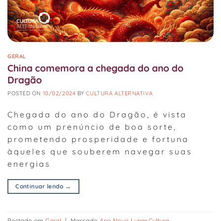
GERAL
China comemora a chegada do ano do
Dragão
POSTED ON
10/02/2024
BY
CULTURA ALTERNATIVA
Chegada do ano do Dragão, é vista
como um prenúncio de boa sorte,
prometendo prosperidade e fortuna
àqueles que souberem navegar suas
energias
Continuar lendo
→
Postado em
Geral
|
Marcado
Ano Novo Lunar
,
Cultura