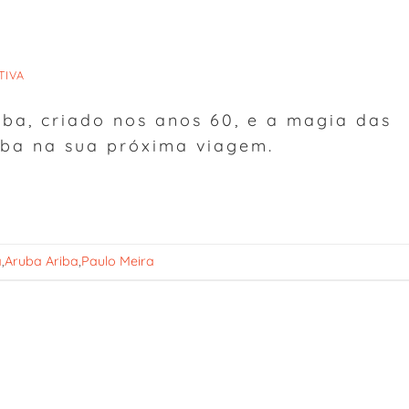
TIVA
iba, criado nos anos 60, e a magia das
uba na sua próxima viagem.
a
,
Aruba Ariba
,
Paulo Meira