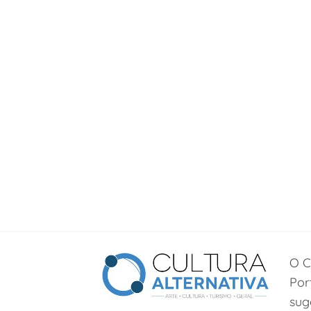
O C
Por
sug