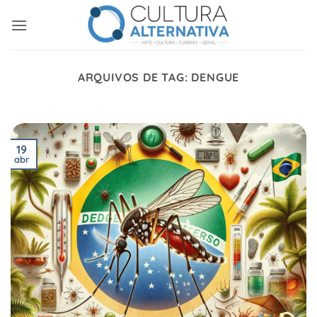
Skip
to
content
ARQUIVOS DE TAG:
DENGUE
19
abr