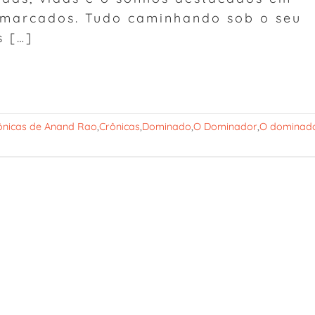
 marcados. Tudo caminhando sob o seu
s […]
ônicas de Anand Rao
,
Crônicas
,
Dominado
,
O Dominador
,
O dominad