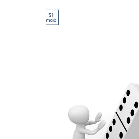
31
maio