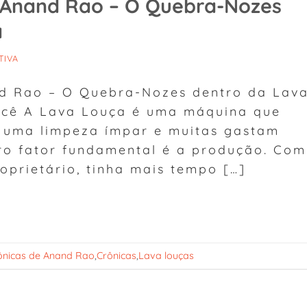
e Anand Rao – O Quebra-Nozes
a
TIVA
nd Rao – O Quebra-Nozes dentro da Lav
você A Lava Louça é uma máquina que
az uma limpeza ímpar e muitas gastam
ro fator fundamental é a produção. Com
oprietário, tinha mais tempo […]
ônicas de Anand Rao
,
Crônicas
,
Lava louças