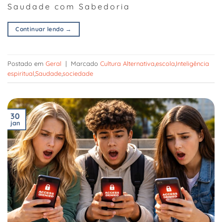
Saudade com Sabedoria
Continuar lendo
→
Postado em
Geral
|
Marcado
Cultura Alternativa
,
escola
,
Inteligência
espiritual
,
Saudade
,
sociedade
30
jan