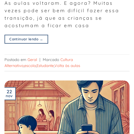
As aulas voltaram. E agora? Muitas
vezes pode ser bem difícil fazer essa
transição, já que as crianças se
acostumam a ficar em casa
Continuar lendo
→
Postado em
Geral
|
Marcado
Cultura
Alternativa
,
escola
,
Estudante
,
Volta às aulas
22
nov