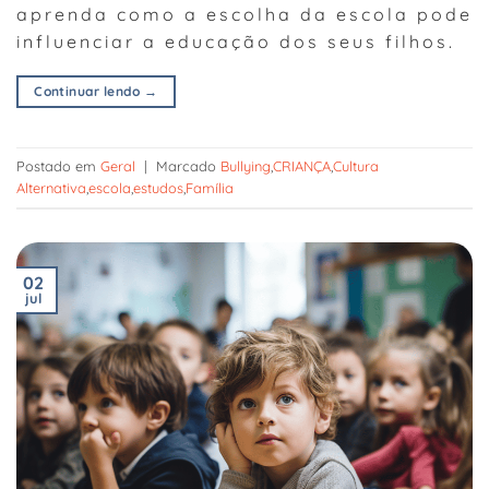
aprenda como a escolha da escola pode
influenciar a educação dos seus filhos.
Continuar lendo
→
Postado em
Geral
|
Marcado
Bullying
,
CRIANÇA
,
Cultura
Alternativa
,
escola
,
estudos
,
Família
02
jul