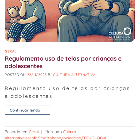
GERAL
Regulamento uso de telas por crianças e
adolescentes
POSTED ON
22/11/2025
BY
CULTURA ALTERNATIVA
Regulamento uso de telas por crianças
e adolescentes
Continuar lendo
→
Postado em
Geral
|
Marcado
Cultura
Alternativa
,
escola
,
Smartphone
,
sociedade
,
TECNOLOGIA