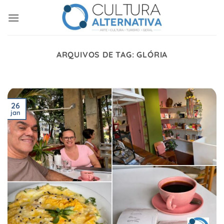
Skip
to
content
ARQUIVOS DE TAG:
GLÓRIA
26
jan