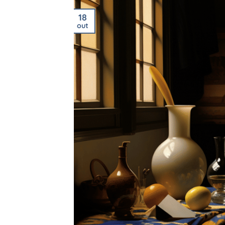
18
out