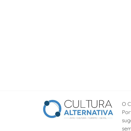
O C
Por
sug
sem