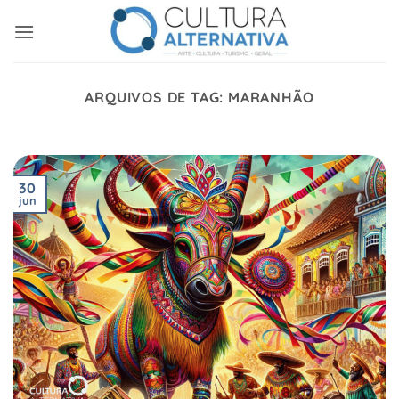
Skip
to
content
ARQUIVOS DE TAG:
MARANHÃO
30
jun