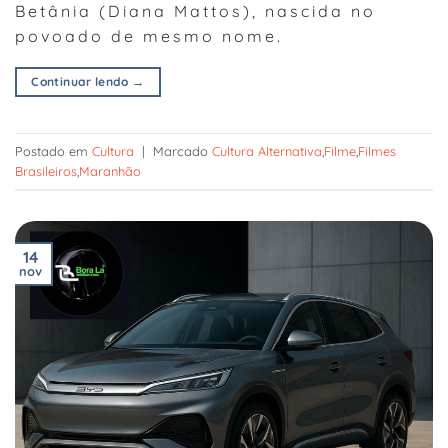
Betânia (Diana Mattos), nascida no
povoado de mesmo nome.
Continuar lendo
→
Postado em
Cultura
|
Marcado
Cultura Alternativa
,
Filme
,
Filmes
Brasileiros
,
Maranhão
14
nov