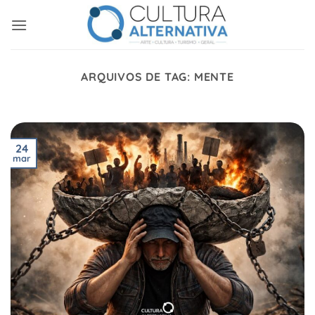
Skip
to
content
ARQUIVOS DE TAG:
MENTE
24
mar