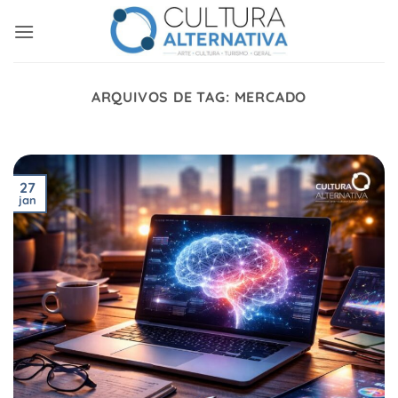
Skip
to
content
ARQUIVOS DE TAG:
MERCADO
27
jan