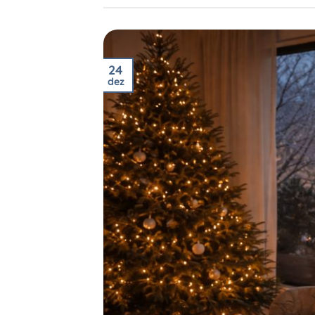
24
dez