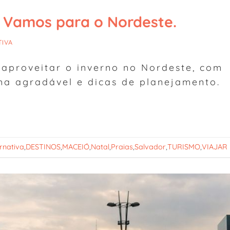
 Vamos para o Nordeste.
TIVA
 aproveitar o inverno no Nordeste, com
lima agradável e dicas de planejamento.
ernativa
,
DESTINOS
,
MACEIÓ
,
Natal
,
Praias
,
Salvador
,
TURISMO
,
VIAJAR