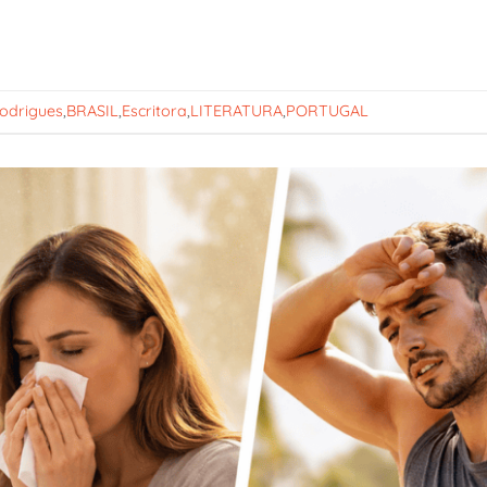
odrigues
,
BRASIL
,
Escritora
,
LITERATURA
,
PORTUGAL