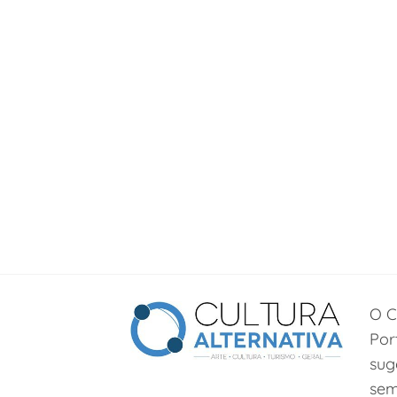
O C
Por
sug
sem